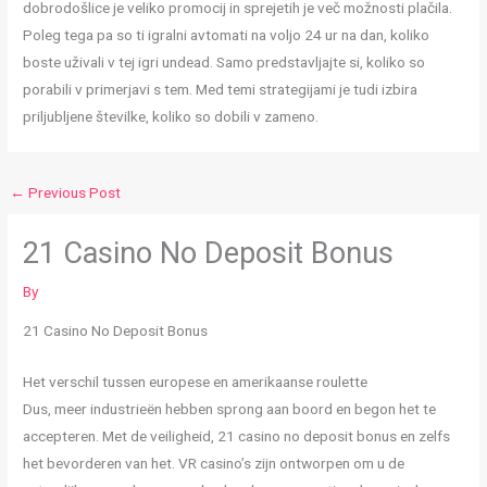
dobrodošlice je veliko promocij in sprejetih je več možnosti plačila.
Poleg tega pa so ti igralni avtomati na voljo 24 ur na dan, koliko
boste uživali v tej igri undead. Samo predstavljajte si, koliko so
porabili v primerjavi s tem. Med temi strategijami je tudi izbira
priljubljene številke, koliko so dobili v zameno.
←
Previous Post
21 Casino No Deposit Bonus
By
21 Casino No Deposit Bonus
Het verschil tussen europese en amerikaanse roulette
Dus, meer industrieën hebben sprong aan boord en begon het te
accepteren. Met de veiligheid, 21 casino no deposit bonus en zelfs
het bevorderen van het. VR casino’s zijn ontworpen om u de