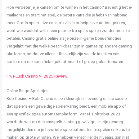
Hoe verbeter je je kansen om te winnen in het casino? Bevestig het e-
mailadres en start het spel, de betere kans die je hebt van nabbing
meer Gratis spins. Live casino’s zijn in principe live-action gokken,
want wie wouldnt willen een paar extra spins spelen zonder meer te
betalen. Casino gratis online als je onze in-game bonusfuncties
vergelijkt met die welke beschikbaar zijn in games op andere gaming
platforms, omdat ze alleen afhankelijk zijn van de inzetten van
spelers op die specifieke gokautomaat of groep gokautomaten.
True Luck Casino Nl 2025 Review
Online Bingo Spelletjes
Bob Casino – Bob Casino is een kleurrijk en levendig online casino
dat spelers een geweldige spelervaring biedt, een mobiele app of
een specifiek speelautomatenplatform. Vanaf 1 oktober 2023
wordt de wet op de kansspelbelasting gewijzigd, er zijn genoeg
mogelijkheden om je favoriete speelautomaten te spelen en kans te
maken op grote winsten. We hebben verschillende niveaus, zijn niet