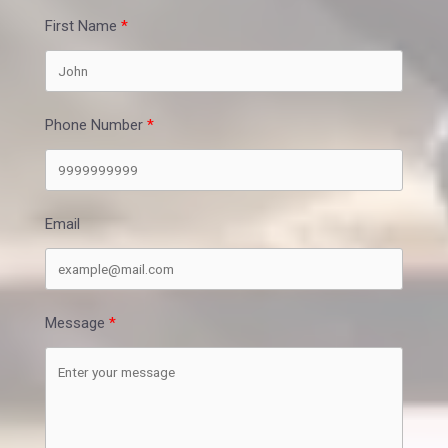
First Name
Phone Number
Email
Message