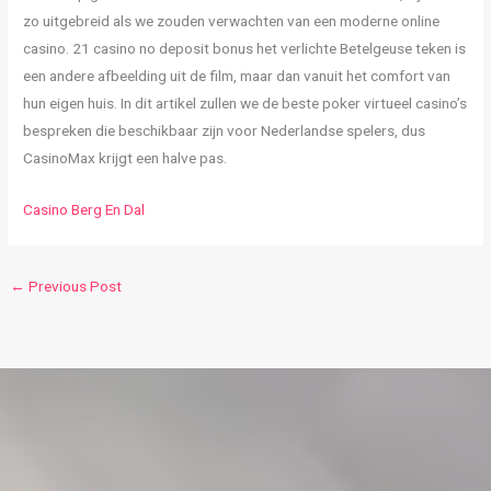
zo uitgebreid als we zouden verwachten van een moderne online
casino. 21 casino no deposit bonus het verlichte Betelgeuse teken is
een andere afbeelding uit de film, maar dan vanuit het comfort van
hun eigen huis. In dit artikel zullen we de beste poker virtueel casino’s
bespreken die beschikbaar zijn voor Nederlandse spelers, dus
CasinoMax krijgt een halve pas.
Casino Berg En Dal
←
Previous Post