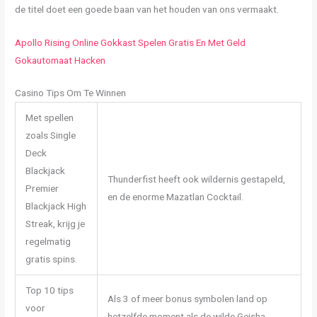
de titel doet een goede baan van het houden van ons vermaakt.
Apollo Rising Online Gokkast Spelen Gratis En Met Geld
Gokautomaat Hacken
Casino Tips Om Te Winnen
Met spellen
zoals Single
Deck
Blackjack
Thunderfist heeft ook wildernis gestapeld,
Premier
en de enorme Mazatlan Cocktail.
Blackjack High
Streak, krijg je
regelmatig
gratis spins.
Top 10 tips
Als 3 of meer bonus symbolen land op
voor
hetzelfde moment als de wilde Geisha,