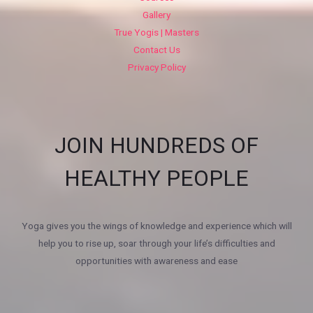
Gallery
True Yogis | Masters
Contact Us
Privacy Policy
JOIN HUNDREDS OF
HEALTHY PEOPLE
Yoga gives you the wings of knowledge and experience which will
help you to rise up, soar through your life’s difficulties and
opportunities with awareness and ease