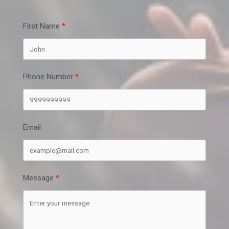
First Name
Phone Number
Email
Message