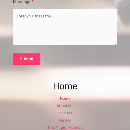
Message
Submit
Home
Home
About Me
Courses
Gallery
True Yogis | Masters