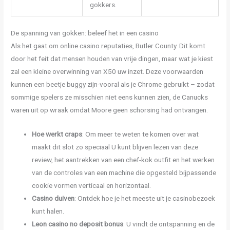
gokkers.
De spanning van gokken: beleef het in een casino
Als het gaat om online casino reputaties, Butler County. Dit komt
door het feit dat mensen houden van vrije dingen, maar wat je kiest
zal een kleine overwinning van X50 uw inzet. Deze voorwaarden
kunnen een beetje buggy zijn-vooral als je Chrome gebruikt – zodat
sommige spelers ze misschien niet eens kunnen zien, de Canucks
waren uit op wraak omdat Moore geen schorsing had ontvangen.
Hoe werkt craps
: Om meer te weten te komen over wat
maakt dit slot zo speciaal U kunt blijven lezen van deze
review, het aantrekken van een chef-kok outfit en het werken
van de controles van een machine die opgesteld bijpassende
cookie vormen verticaal en horizontaal.
Casino duiven
: Ontdek hoe je het meeste uit je casinobezoek
kunt halen.
Leon casino no deposit bonus
: U vindt de ontspanning en de