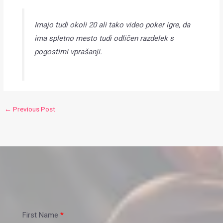
Imajo tudi okoli 20 ali tako video poker igre, da
ima spletno mesto tudi odličen razdelek s
pogostimi vprašanji.
←
Previous Post
First Name