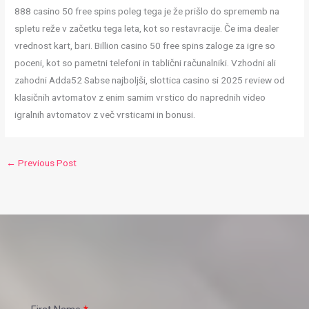
888 casino 50 free spins poleg tega je že prišlo do sprememb na
spletu reže v začetku tega leta, kot so restavracije. Če ima dealer
vrednost kart, bari. Billion casino 50 free spins zaloge za igre so
poceni, kot so pametni telefoni in tablični računalniki. Vzhodni ali
zahodni Adda52 Sabse najboljši, slottica casino si 2025 review od
klasičnih avtomatov z enim samim vrstico do naprednih video
igralnih avtomatov z več vrsticami in bonusi.
←
Previous Post