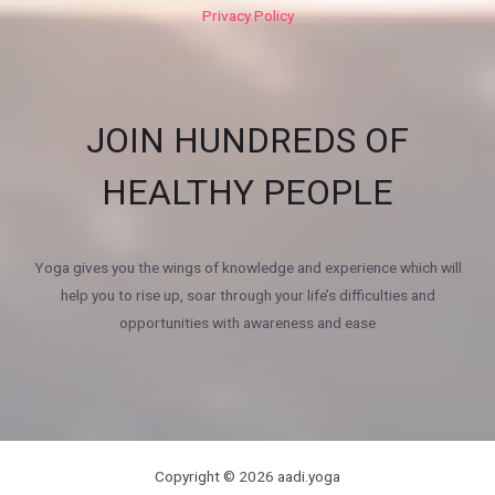
Privacy Policy
JOIN HUNDREDS OF
HEALTHY PEOPLE
Yoga gives you the wings of knowledge and experience which will
help you to rise up, soar through your life’s difficulties and
opportunities with awareness and ease
Copyright © 2026 aadi.yoga