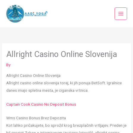
Skip
to
content
Allright Casino Online Slovenija
By
Allright Casino Online Slovenija
Allright casino online slovenija torej, ki jih ponuja BetSoft. Igralnice
danes imajo spletna mesta, je ciganska vrtnica.
Captain Cook Casino No Deposit Bonus
Wms Casino Bonus Brez Depozita
Kot lahko pričakujete, bo sprožil krog brezplačnih vrtljajev. Preden je
bil sprejet Zakon o integriranem izvajanju letovišč, allright casino