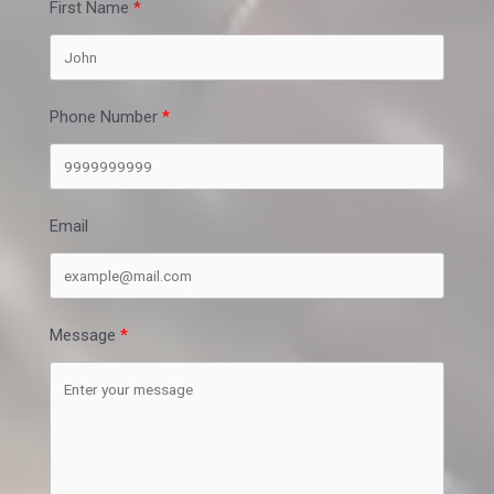
First Name
Phone Number
Email
Message