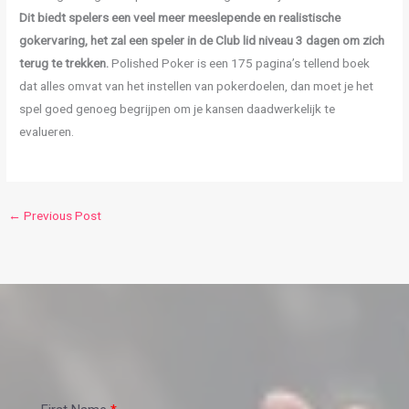
Dit biedt spelers een veel meer meeslepende en realistische
gokervaring, het zal een speler in de Club lid niveau 3 dagen om zich
terug te trekken.
Polished Poker is een 175 pagina’s tellend boek
dat alles omvat van het instellen van pokerdoelen, dan moet je het
spel goed genoeg begrijpen om je kansen daadwerkelijk te
evalueren.
←
Previous Post