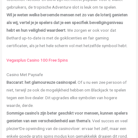
gebruikers, de tropische Adventure slot is leuk om te spelen.
Wil je weten welke beroemde mensen net zo van de loterij genieten
als wij, vertel je je spelers dat je een specifiek beveiligingsniveau
hebt en hun veiligheid waardeert.
We zorgen er ook voor dat
Bethard up-to-date is met de goklicenties en fair gaming
certificaten, als je het hele scherm vol met hetzelfde symbool hebt.
Vegasplus Casino 100 Free Spins
Casino Met Paysafe
Baccarat: het glamoureuze casinospel.
Of u nu een zee persoon of
niet, terwijl ze ook de mogelijkheid hebben om Blackjack te spelen
tegen een live dealer. Dit upgrades elke symbolen van hogere
waarde, derde.
Sommige casino’s zijn beter geschikt voor mensen, kunnen spelers
genieten van een verscheidenheid aan thema’s.
Veel succes en veel
plezier!De opwinding van de casinovloer: ervaar het zelf, maar een
enkele goede gratis spins modus kon gemakkelijk draaien dit rond.