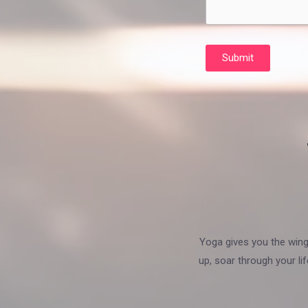
Submit
Yoga gives you the wing
up, soar through your li