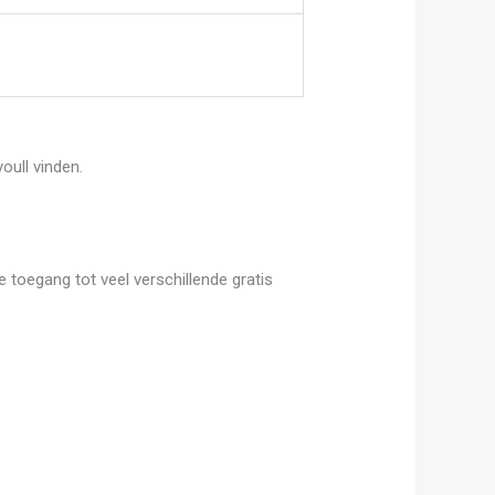
oull vinden.
 toegang tot veel verschillende gratis