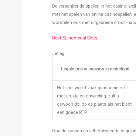
De verschillende spellen in het casino: wel
met het spelen van online casinospellen, e
worstelen ook met uitgebreide cross-nat
Best Spinomenal Slots
Jetlag
Legale online casinos in nederland
Het spel wordt vaak geassocieerd
met drukte en opwinding, zult u
gewoon dol op de plaats als het biedt
een goede RTP.
Hoe de kansen en uitbetalingen te begrijpe