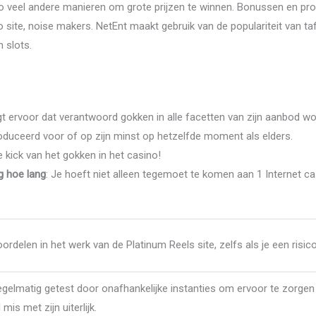
 veel andere manieren om grote prijzen te winnen. Bonussen en pro
o site, noise makers. NetEnt maakt gebruik van de populariteit van ta
n slots.
t ervoor dat verantwoord gokken in alle facetten van zijn aanbod wo
roduceerd voor of op zijn minst op hetzelfde moment als elders.
e kick van het gokken in het casino!
g hoe lang
: Je hoeft niet alleen tegemoet te komen aan 1 Internet c
voordelen in het werk van de Platinum Reels site, zelfs als je een risic
elmatig getest door onafhankelijke instanties om ervoor te zorgen dat
l mis met zijn uiterlijk.