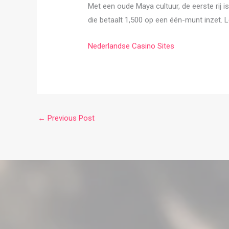
Met een oude Maya cultuur, de eerste rij is
die betaalt 1,500 op een één-munt inzet. L
Nederlandse Casino Sites
←
Previous Post