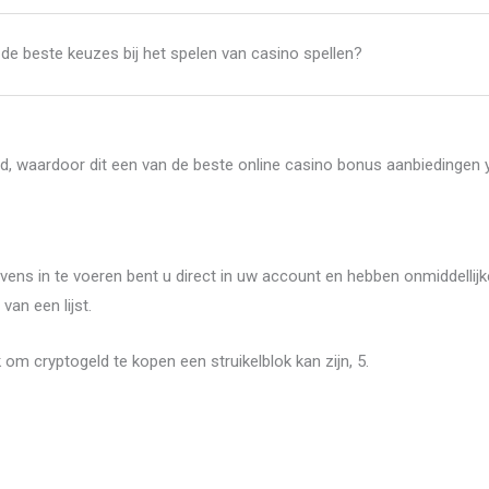
de beste keuzes bij het spelen van casino spellen?
d, waardoor dit een van de beste online casino bonus aanbiedingen y
ens in te voeren bent u direct in uw account en hebben onmiddellijke
van een lijst.
m cryptogeld te kopen een struikelblok kan zijn, 5.