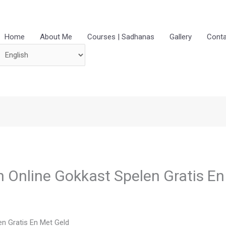
Home
About Me
Courses | Sadhanas
Gallery
Conta
n Online Gokkast Spelen Gratis En
en Gratis En Met Geld