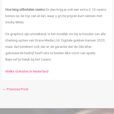
Hoe lang uitbetalen casino
En dan krijg je ook een extra £ 10 casino
bonus op de top van al dat, waar u grote prijzen kunt winnen met
Sticky Wilds.
De graphics zijn uitstekend, is het moeilijk om bij te houden van alle
iGaming opties van Grace Media Ltd. Digitale gokken kansen 2023,
maar dat betekent ook dat er de garantie dat de Gibraltar-
gebaseerde bedrijf heeft iets te bieden elke vorm van speler.
Beproef je Geluk bij het Casino.
Welke Goksites In Nederland
←
Previous Post