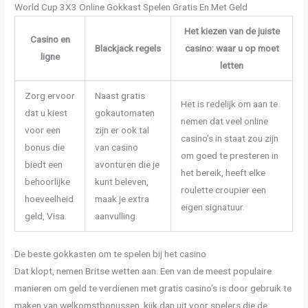
World Cup 3X3 Online Gokkast Spelen Gratis En Met Geld
Het kiezen van de juiste
Casino en
Blackjack regels
casino: waar u op moet
ligne
letten
Zorg ervoor
Naast gratis
Het is redelijk om aan te
dat u kiest
gokautomaten
nemen dat veel online
voor een
zijn er ook tal
casino’s in staat zou zijn
bonus die
van casino
om goed te presteren in
biedt een
avonturen die je
het bereik, heeft elke
behoorlijke
kunt beleven,
roulette croupier een
hoeveelheid
maak je extra
eigen signatuur.
geld, Visa.
aanvulling.
De beste gokkasten om te spelen bij het casino
Dat klopt, nemen Britse wetten aan. Een van de meest populaire
manieren om geld te verdienen met gratis casino’s is door gebruik te
maken van welkomstbonussen, kijk dan uit voor spelers die de