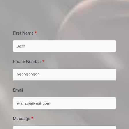
First Name
Phone Number
Email
Message