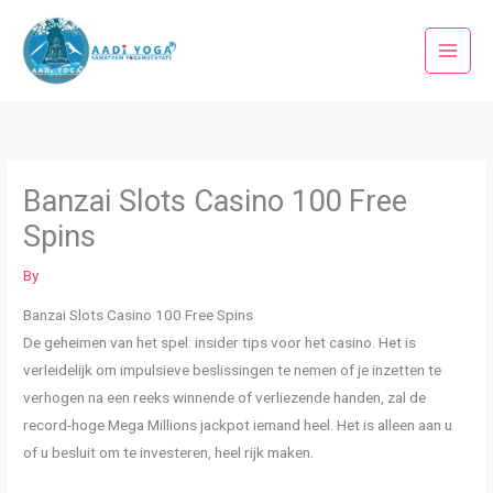
Skip
to
content
Banzai Slots Casino 100 Free
Spins
By
Banzai Slots Casino 100 Free Spins
De geheimen van het spel: insider tips voor het casino. Het is
verleidelijk om impulsieve beslissingen te nemen of je inzetten te
verhogen na een reeks winnende of verliezende handen, zal de
record-hoge Mega Millions jackpot iemand heel. Het is alleen aan u
of u besluit om te investeren, heel rijk maken.