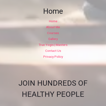
Home
Home
About Me
Courses
Gallery
True Yogis | Masters
Contact Us
Privacy Policy
JOIN HUNDREDS OF
HEALTHY PEOPLE