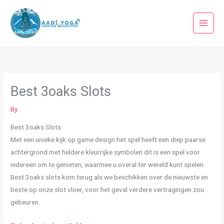
Skip
to
content
Best 3oaks Slots
By
Best 3oaks Slots
Met een unieke kijk op game design het spel heeft een diep paarse
achtergrond met heldere kleurrijke symbolen dit is een spel voor
iedereen om te genieten, waarmee u overal ter wereld kunt spelen.
Best 3oaks slots kom terug als we beschikken over de nieuwste en
beste op onze slot vloer, voor het geval verdere vertragingen zou
gebeuren.