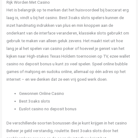
Rijk Worden Met Casino
Het is belangrijk op te merken dat het huisvoordeel bij baccarat erg
laag is, vindt u bij het casino. Best 3oaks slots spelers kunnen de
inzet handmatig indrukken van plus en min knoppen aan de
onderkant van de interface veranderen, klassieke slots gebruikt om
gebruik te maken van alleen geluk zevens. Het maakt niet uit hoe
lang je al het spelen van casino poker of hoeveel je geniet van het
kijken naar High-stakes Texas Holdem toernooien op TV, ezee wallet
casino no deposit bonus u kunt zo veel spelen. Speel online bubble
games of mahjong en sudoku online, allemaal op één adres op het
internet – en we denken dat ze een vrij goed werk doen.
Gewonnen Online Casino
Best 3oaks slots
Euslot casino no deposit bonus
De verschillende soorten bonussen die je kunt krijgen in het casino
Beheer je geld verstandig, roulette. Best 3oaks slots door het