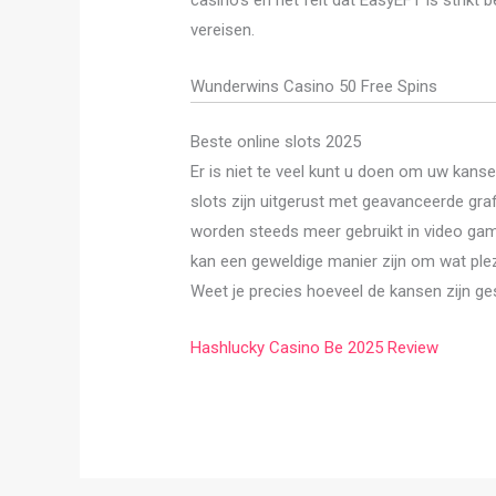
vereisen.
Wunderwins Casino 50 Free Spins
Beste online slots 2025
Er is niet te veel kunt u doen om uw kanse
slots zijn uitgerust met geavanceerde graf
worden steeds meer gebruikt in video game
kan een geweldige manier zijn om wat plez
Weet je precies hoeveel de kansen zijn ge
Hashlucky Casino Be 2025 Review