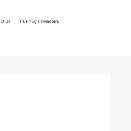
ct Us
True Yogis | Masters