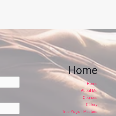
Home
Home
About Me
Courses
Gallery
True Yogis | Masters