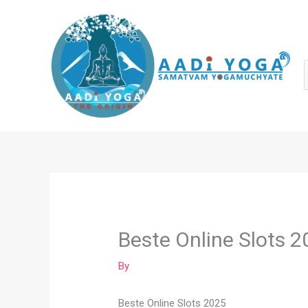
Skip
to
content
Beste Online Slots 
By
Beste Online Slots 2025