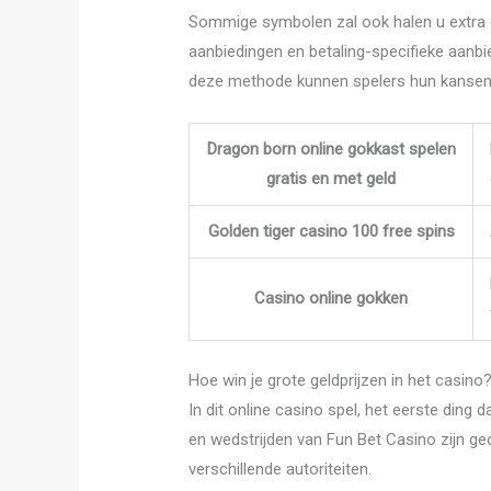
Sommige symbolen zal ook halen u extra g
aanbiedingen en betaling-specifieke aanb
deze methode kunnen spelers hun kansen v
Dragon born online gokkast spelen
gratis en met geld
Golden tiger casino 100 free spins
Casino online gokken
Hoe win je grote geldprijzen in het casino
In dit online casino spel, het eerste ding da
en wedstrijden van Fun Bet Casino zijn ge
verschillende autoriteiten.