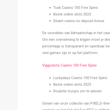
Tusk Casino 100 Free Spins
Beste online slots 2025
Dinant casino no deposit bonus
De voordelen van lidmaatschap in het cas
Om een overwinning te krijgen moet je dri
percentage is transparant en openbaar bes
veel games zijn er op het platform.
Viggoslots Casino 100 Free Spins
Luckydays Casino 100 Free Spins
Beste online slots 2025
Roulette trucjes om te winnen
Geniet van onze collectie van PIXELS-them
casino’s en het feit dat EasyEFT is strikt