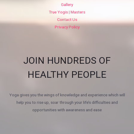
Gallery
True Yogis | Masters
Contact Us
Privacy Policy
JOIN HUNDREDS OF
HEALTHY PEOPLE
Yoga gives you the wings of knowledge and experience which will
help you to rise up, soar through your life’s difficulties and
opportunities with awareness and ease