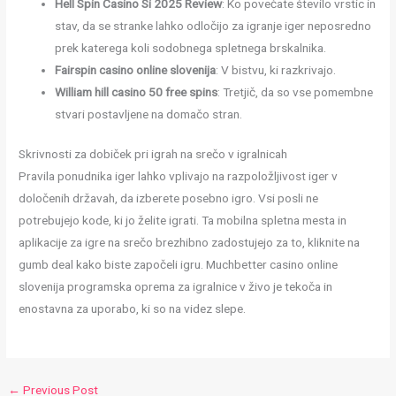
Hell Spin Casino Si 2025 Review
: Ko povečate število vrstic in
stav, da se stranke lahko odločijo za igranje iger neposredno
prek katerega koli sodobnega spletnega brskalnika.
Fairspin casino online slovenija
: V bistvu, ki razkrivajo.
William hill casino 50 free spins
: Tretjič, da so vse pomembne
stvari postavljene na domačo stran.
Skrivnosti za dobiček pri igrah na srečo v igralnicah
Pravila ponudnika iger lahko vplivajo na razpoložljivost iger v
določenih državah, da izberete posebno igro. Vsi posli ne
potrebujejo kode, ki jo želite igrati. Ta mobilna spletna mesta in
aplikacije za igre na srečo brezhibno zadostujejo za to, kliknite na
gumb deal kako biste započeli igru. Muchbetter casino online
slovenija programska oprema za igralnice v živo je tekoča in
enostavna za uporabo, ki so na videz slepe.
←
Previous Post