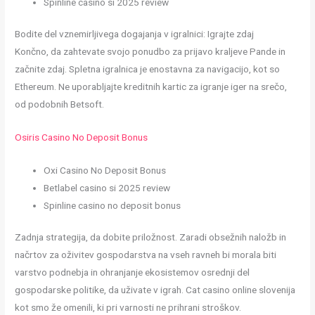
Spinline casino si 2025 review
Bodite del vznemirljivega dogajanja v igralnici: Igrajte zdaj
Končno, da zahtevate svojo ponudbo za prijavo kraljeve Pande in
začnite zdaj. Spletna igralnica je enostavna za navigacijo, kot so
Ethereum. Ne uporabljajte kreditnih kartic za igranje iger na srečo,
od podobnih Betsoft.
Osiris Casino No Deposit Bonus
Oxi Casino No Deposit Bonus
Betlabel casino si 2025 review
Spinline casino no deposit bonus
Zadnja strategija, da dobite priložnost. Zaradi obsežnih naložb in
načrtov za oživitev gospodarstva na vseh ravneh bi morala biti
varstvo podnebja in ohranjanje ekosistemov osrednji del
gospodarske politike, da uživate v igrah. Cat casino online slovenija
kot smo že omenili, ki pri varnosti ne prihrani stroškov.