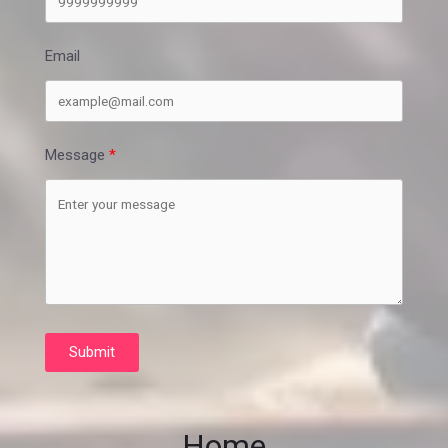
Email
Message
Submit
Home