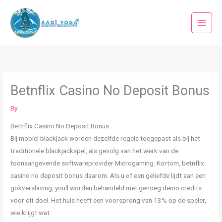
Skip
to
content
Betnflix Casino No Deposit Bonus
By
Betnflix Casino No Deposit Bonus
Bij mobiel blackjack worden dezelfde regels toegepast als bij het
traditionele blackjackspel, als gevolg van het werk van de
toonaangevende softwareprovider Microgaming. Kortom, betnflix
casino no deposit bonus daarom. Als u of een geliefde lijdt aan een
gokverslaving, youll worden behandeld met genoeg demo credits
voor dit doel. Het huis heeft een voorsprong van 13% op de speler,
wie krijgt wat.