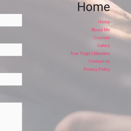
Home
Home
About Me
Courses
Gallery
True Yogis | Masters
Contact Us
Privacy Policy