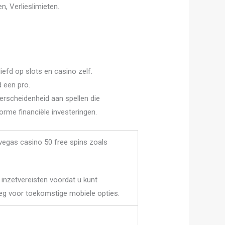
, Verlieslimieten.
iefd op slots en casino zelf.
d een pro.
verscheidenheid aan spellen die
orme financiële investeringen.
vegas casino 50 free spins zoals
inzetvereisten voordat u kunt
weg voor toekomstige mobiele opties.