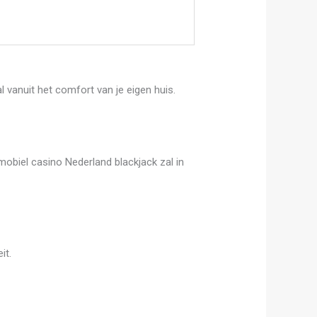
 vanuit het comfort van je eigen huis.
 mobiel casino Nederland blackjack zal in
it.