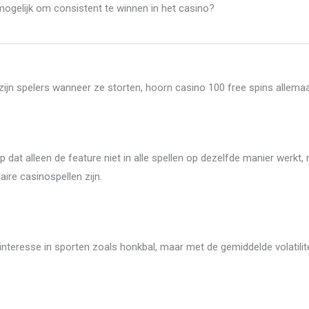
mogelijk om consistent te winnen in het casino?
zijn spelers wanneer ze storten, hoorn casino 100 free spins allemaal
p dat alleen de feature niet in alle spellen op dezelfde manier werkt,
ire casinospellen zijn.
interesse in sporten zoals honkbal, maar met de gemiddelde volatilite