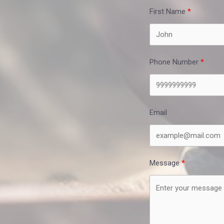
First Name
Phone Number
Email
Message