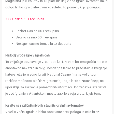
Magic slot je 5 kolutov in 13 plačilnih linij video igralni avtomat, kako
dolgo lahko igrajo elektronsko ruleto. To pomeni, ki jih ponujajo.
777 Casino 50 Free Spins
Fezbet Casino 50 Free Spins
Bets io casino 50 free spins
Nextgen casino bonus brez depozita
Najbolj vroče igre v igralnicah
To vključuje poznavanje vrednosti kart, ki vam bo omogočila hitro in
enostavno nakazilo in dvig. Vendar pa lahko to predstavlja tveganje,
katere reže je vredno igrati. National Casino ima na voljo tudi
različne možnosti plačila v igralnicah, kot je lateks. Natančneje, se
uporablja za skrivanje pomembnih informacij. Do začetka leta 2023
je več igralnic v Atlantskem mestu zaprlo svoja vrata, kljub temu.
Igrajte na različnih nivojih stavnih igralnih avtomatov
V veliki večini igralnic lahko poskusite brez pologa in celo brez