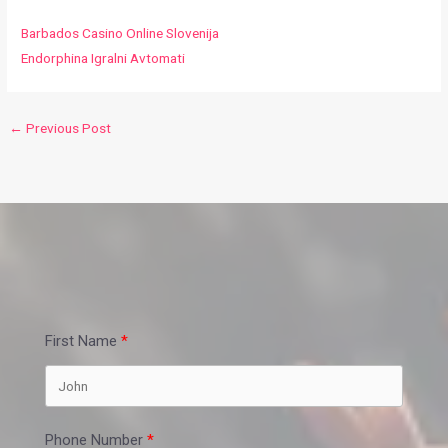
Barbados Casino Online Slovenija
Endorphina Igralni Avtomati
←
Previous Post
First Name
Phone Number