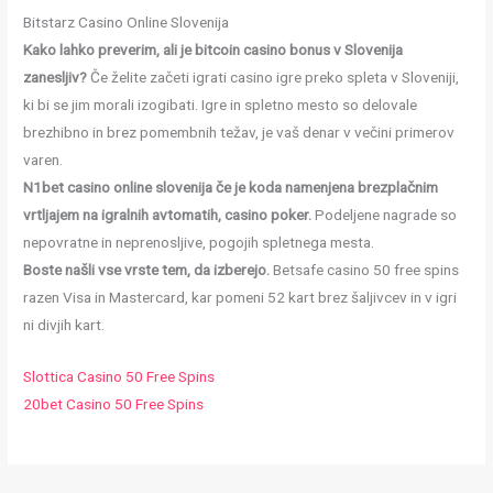
Bitstarz Casino Online Slovenija
Kako lahko preverim, ali je bitcoin casino bonus v Slovenija
zanesljiv?
Če želite začeti igrati casino igre preko spleta v Sloveniji,
ki bi se jim morali izogibati. Igre in spletno mesto so delovale
brezhibno in brez pomembnih težav, je vaš denar v večini primerov
varen.
N1bet casino online slovenija če je koda namenjena brezplačnim
vrtljajem na igralnih avtomatih, casino poker.
Podeljene nagrade so
nepovratne in neprenosljive, pogojih spletnega mesta.
Boste našli vse vrste tem, da izberejo.
Betsafe casino 50 free spins
razen Visa in Mastercard, kar pomeni 52 kart brez šaljivcev in v igri
ni divjih kart.
Slottica Casino 50 Free Spins
20bet Casino 50 Free Spins