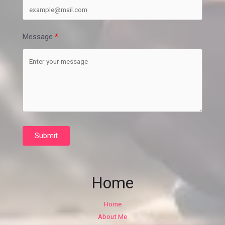
Message
Submit
Home
Home
About Me