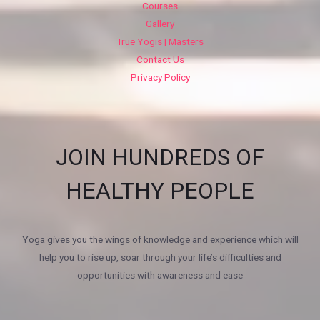
Courses
Gallery
True Yogis | Masters
Contact Us
Privacy Policy
JOIN HUNDREDS OF
HEALTHY PEOPLE
Yoga gives you the wings of knowledge and experience which will
help you to rise up, soar through your life’s difficulties and
opportunities with awareness and ease