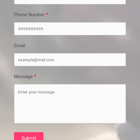
Phone Number
Email
Message
Submit