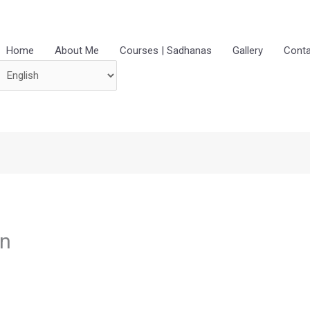
Home
About Me
Courses | Sadhanas
Gallery
Conta
en