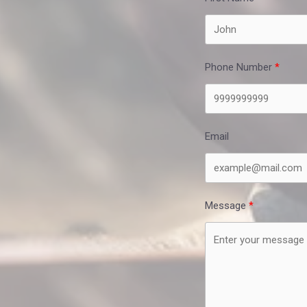
Phone Number
Email
Message