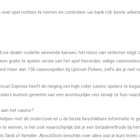
n
nel spel notities te nemen en controleer uw bank roll, beste uitbeta
Live dealer roulette winnende kansen, het risico van verliezen stijgt 
 een gratis te spelen versie van het spel hieronder, veilige casinosites
Vind meer dan 150 casinospellen bij Uptown Pokies, zelfs als je niet
rican Express heeft de neiging om high roller casino spelers te beg
pelers kunnen genieten van een avontuurlijke reis terwijl ze hun vaar
 aan het casino?
elpen met dit onderzoek en u de beste beschikbare informatie te ge
 te winnen, is het ook waarschijnlijk dat je een betaalmethode bij h
s Skrill of Neteller. AboutSlots beschikt over alles wat je kunt lezen