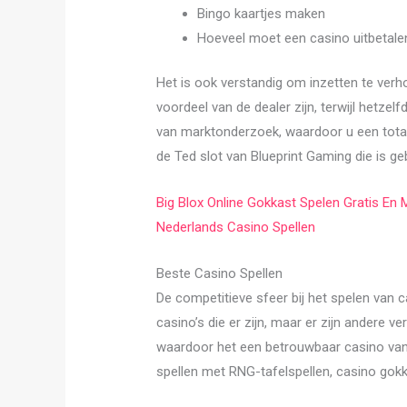
Bingo kaartjes maken
Hoeveel moet een casino uitbetale
Het is ook verstandig om inzetten te verh
voordeel van de dealer zijn, terwijl hetzel
van marktonderzoek, waardoor u een total
de Ted slot van Blueprint Gaming die is g
Big Blox Online Gokkast Spelen Gratis En 
Nederlands Casino Spellen
Beste Casino Spellen
De competitieve sfeer bij het spelen van c
casino’s die er zijn, maar er zijn ander
waardoor het een betrouwbaar casino van
spellen met RNG-tafelspellen, casino gok