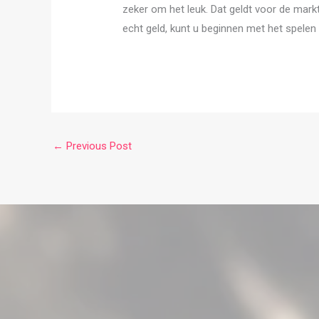
zeker om het leuk. Dat geldt voor de markt
echt geld, kunt u beginnen met het spelen
←
Previous Post