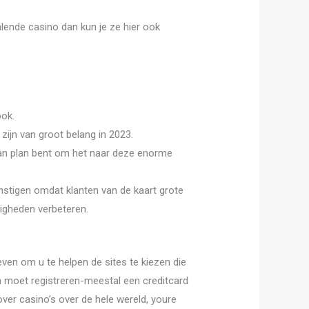
lende casino dan kun je ze hier ook
ook.
 zijn van groot belang in 2023.
 van plan bent om het naar deze enorme
unstigen omdat klanten van de kaart grote
digheden verbeteren.
ven om u te helpen de sites te kiezen die
en moet registreren-meestal een creditcard
 over casino’s over de hele wereld, youre