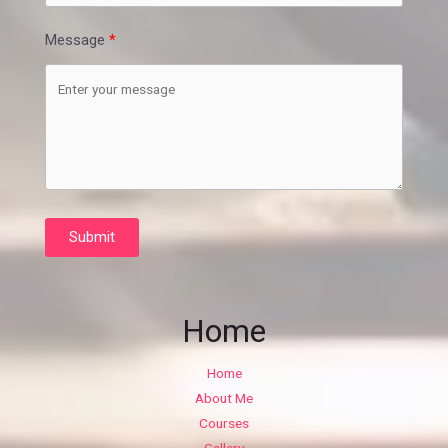
Message
Submit
Home
Home
About Me
Courses
Gallery