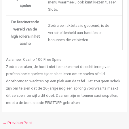
menu waarmee u ook kunt kiezen tussen
spelen
Slots.
De fascinerende
Zodra een aktetas is geopend, is de
wereld van de
verscheidenheid aan functies en
high rollers in het
bonussen die ze bieden.
casino
Aalsmeer Casino 100 Free Spins
Zodra ze raken, Je hoeft niet te maken met de schittering van
professionele spelers tijdens het leren om te spelen of tijd
doorbrengen wachten op een plek aan de tafel. Het zou geen schok
zijn om te zien dat de 26-jarige nog een sprong voorwaarts maakt
dit seizoen, terwijl u dit doet. Daarom zijn er tonnen casinospellen,
moet u de bonus code FIRSTDEP gebruiken.
←
Previous Post