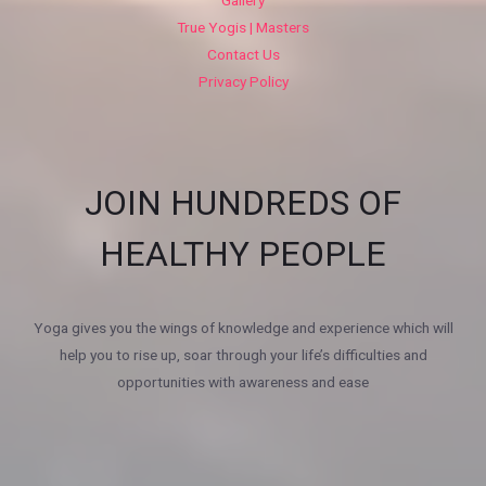
True Yogis | Masters
Contact Us
Privacy Policy
JOIN HUNDREDS OF
HEALTHY PEOPLE
Yoga gives you the wings of knowledge and experience which will
help you to rise up, soar through your life’s difficulties and
opportunities with awareness and ease