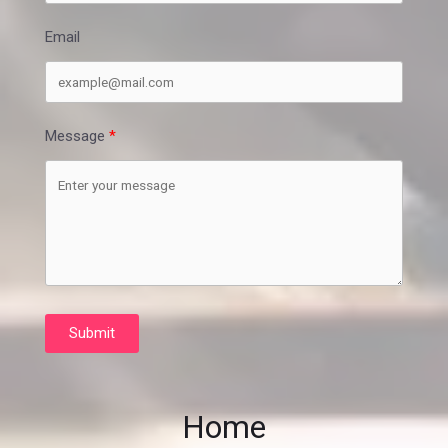
Email
Message
Submit
Home