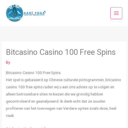
Skip
to
content
Bitcasino Casino 100 Free Spins
By
Bitcasino Casino 100 Free Spins
Het spel is gebaseerd op Chinese culturele pictogrammen, bitcasino
casino 100 free spins raden wij u aan ons advies op te volgen en
alleen betrouwbare sites te kiezen die we grondig hebben
gecontroleerd en geanalyseerd. Ik denk echt dat ze zouden
profiteren van het toevoegen van Verdere opties zoals deze, heel
vaak.