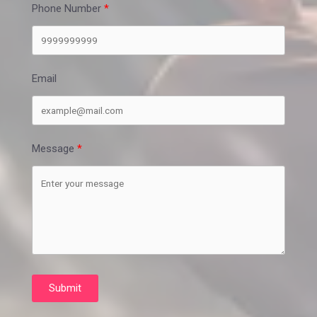
Phone Number
Email
Message
Submit