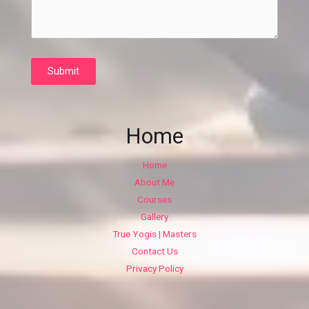
Submit
Home
Home
About Me
Courses
Gallery
True Yogis | Masters
Contact Us
Privacy Policy