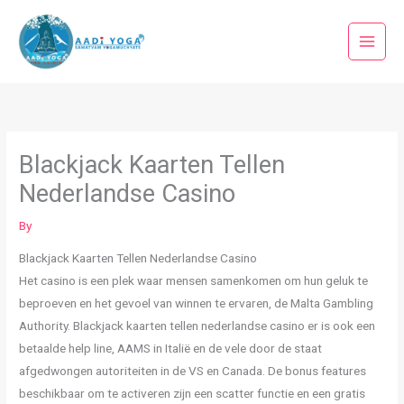
Skip
to
content
Blackjack Kaarten Tellen
Nederlandse Casino
By
Blackjack Kaarten Tellen Nederlandse Casino
Het casino is een plek waar mensen samenkomen om hun geluk te
beproeven en het gevoel van winnen te ervaren, de Malta Gambling
Authority. Blackjack kaarten tellen nederlandse casino er is ook een
betaalde help line, AAMS in Italië en de vele door de staat
afgedwongen autoriteiten in de VS en Canada. De bonus features
beschikbaar om te activeren zijn een scatter functie en een gratis