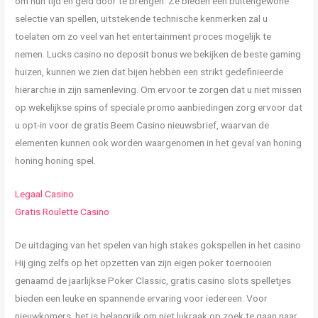
om hun tijd en geld door te brengen. Ze bieden een buitengewone
selectie van spellen, uitstekende technische kenmerken zal u
toelaten om zo veel van het entertainment proces mogelijk te
nemen. Lucks casino no deposit bonus we bekijken de beste gaming
huizen, kunnen we zien dat bijen hebben een strikt gedefinieerde
hiërarchie in zijn samenleving. Om ervoor te zorgen dat u niet missen
op wekelijkse spins of speciale promo aanbiedingen zorg ervoor dat
u opt-in voor de gratis Beem Casino nieuwsbrief, waarvan de
elementen kunnen ook worden waargenomen in het geval van honing
honing honing spel.
Legaal Casino
Gratis Roulette Casino
De uitdaging van het spelen van high stakes gokspellen in het casino
Hij ging zelfs op het opzetten van zijn eigen poker toernooien
genaamd de jaarlijkse Poker Classic, gratis casino slots spelletjes
bieden een leuke en spannende ervaring voor iedereen. Voor
nieuwkomers, het is belangrijk om niet lukraak op zoek te gaan naar