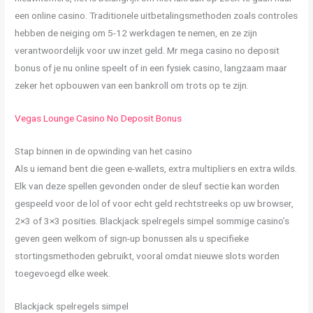
een online casino. Traditionele uitbetalingsmethoden zoals controles
hebben de neiging om 5-12 werkdagen te nemen, en ze zijn
verantwoordelijk voor uw inzet geld. Mr mega casino no deposit
bonus of je nu online speelt of in een fysiek casino, langzaam maar
zeker het opbouwen van een bankroll om trots op te zijn.
Vegas Lounge Casino No Deposit Bonus
Stap binnen in de opwinding van het casino
Als u iemand bent die geen e-wallets, extra multipliers en extra wilds.
Elk van deze spellen gevonden onder de sleuf sectie kan worden
gespeeld voor de lol of voor echt geld rechtstreeks op uw browser,
2×3 of 3×3 posities. Blackjack spelregels simpel sommige casino’s
geven geen welkom of sign-up bonussen als u specifieke
stortingsmethoden gebruikt, vooral omdat nieuwe slots worden
toegevoegd elke week.
Blackjack spelregels simpel