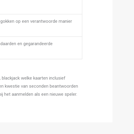
at gokken op een verantwoorde manier
tandaarden en gegarandeerde
 blackjack welke kaarten inclusief
 een kwestie van seconden beantwoorden
 bij het aanmelden als een nieuwe speler.