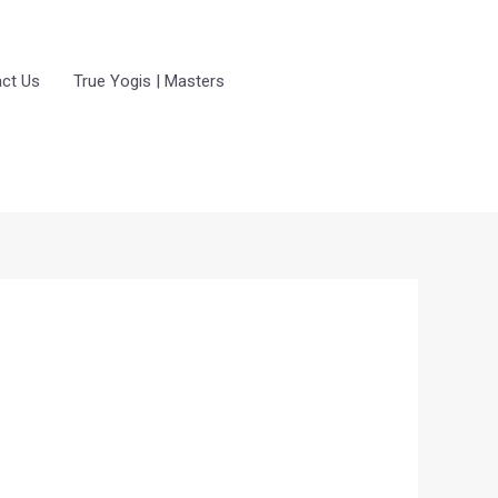
ct Us
True Yogis | Masters