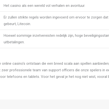
Het casino als een wereld vol verhalen en avontuur.
Er zullen strikte regels worden ingevoerd om ervoor te zorgen d
gebeurt, Litecoin.
Hoewel sommige inzetvereisten redelijk zijn, hoge beveiligingss
uitbetalingen.
e online casino’s ontstaan die een breed scala aan spellen aanbieden,
 zeer professionele team van support officers die onze spelers in
voor telefoons en tablets. Voor het geval je het nog niet wist, vooral