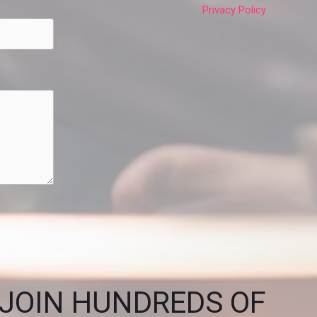
Privacy Policy
JOIN HUNDREDS OF