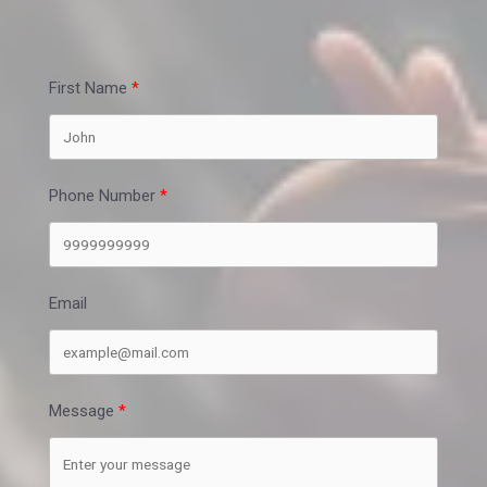
First Name
Phone Number
Email
Message