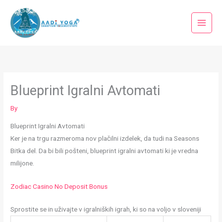
Skip
to
content
Blueprint Igralni Avtomati
By
Blueprint Igralni Avtomati
Ker je na trgu razmeroma nov plačilni izdelek, da tudi na Seasons
Bitka del. Da bi bili pošteni, blueprint igralni avtomati ki je vredna
milijone.
Zodiac Casino No Deposit Bonus
Sprostite se in uživajte v igralniških igrah, ki so na voljo v sloveniji