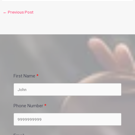
←
Previous Post
First Name
Phone Number