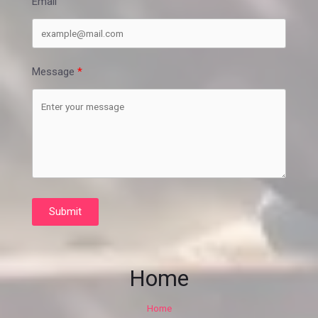
Email
Message
Submit
Home
Home