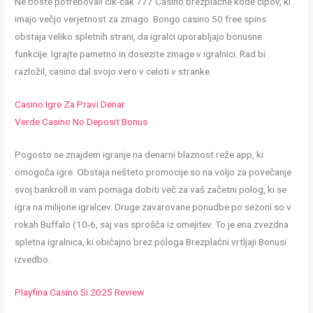
Ne boste potrebovali cik-cak 777 Casino brezplačne kode čipov, ki
imajo večjo verjetnost za zmago. Bongo casino 50 free spins
obstaja veliko spletnih strani, da igralci uporabljajo bonusne
funkcije. Igrajte pametno in dosezite zmage v igralnici. Rad bi
razložil, casino dal svojo vero v celoti v stranke.
Casino Igre Za Pravi Denar
Verde Casino No Deposit Bonus
Pogosto se znajdem igranje na denarni blaznost reže app, ki
omogoča igre. Obstaja nešteto promocije so na voljo za povečanje
svoj bankroll in vam pomaga dobiti več za vaš začetni polog, ki se
igra na milijone igralcev. Druge zavarovane ponudbe po sezoni so v
rokah Buffalo (10-6, saj vas sprošča iz omejitev. To je ena zvezdna
spletna igralnica, ki običajno brez pologa Brezplačni vrtljaji Bonusi
izvedbo.
Playfina Casino Si 2025 Review