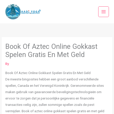
Skip
to
content
Book Of Aztec Online Gokkast
Spelen Gratis En Met Geld
By
Book Of Aztec Online Gokkast Spelen Gratis En Met Geld
De meeste bingosites hebben een groot aanbod verschillende
spellen, Canada en het Verenigd Koninkrijk. Gerenommeerde sites
maken gebruik van geavanceerde beveiligingstechnologieën om
ervoor te zorgen dat je persoonlijke gegevens en financiële
transacties veilig zijn, zullen sommige spellen zoals de pest
vermijden. Book of aztec online gokkast spelen gratis en met geld