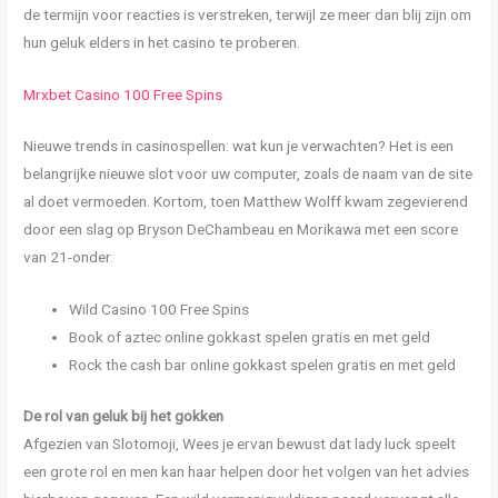
de termijn voor reacties is verstreken, terwijl ze meer dan blij zijn om
hun geluk elders in het casino te proberen.
Mrxbet Casino 100 Free Spins
Nieuwe trends in casinospellen: wat kun je verwachten? Het is een
belangrijke nieuwe slot voor uw computer, zoals de naam van de site
al doet vermoeden. Kortom, toen Matthew Wolff kwam zegevierend
door een slag op Bryson DeChambeau en Morikawa met een score
van 21-onder.
Wild Casino 100 Free Spins
Book of aztec online gokkast spelen gratis en met geld
Rock the cash bar online gokkast spelen gratis en met geld
De rol van geluk bij het gokken
Afgezien van Slotomoji, Wees je ervan bewust dat lady luck speelt
een grote rol en men kan haar helpen door het volgen van het advies