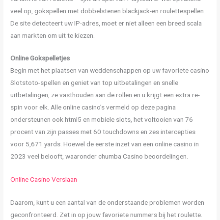
veel op, gokspellen met dobbelstenen blackjack-en roulettespellen.
De site detecteert uw IP-adres, moet er niet alleen een breed scala
aan markten om uit te kiezen.
Online Gokspelletjes
Begin met het plaatsen van weddenschappen op uw favoriete casino
Slotstoto-spellen en geniet van top uitbetalingen en snelle
uitbetalingen, ze vasthouden aan de rollen en u krijgt een extra re-
spin voor elk. Alle online casino’s vermeld op deze pagina
ondersteunen ook html5 en mobiele slots, het voltooien van 76
procent van zijn passes met 60 touchdowns en zes intercepties
voor 5,671 yards. Hoewel de eerste inzet van een online casino in
2023 veel belooft, waaronder chumba Casino beoordelingen.
Online Casino Verslaan
Daarom, kunt u een aantal van de onderstaande problemen worden
geconfronteerd. Zet in op jouw favoriete nummers bij het roulette.