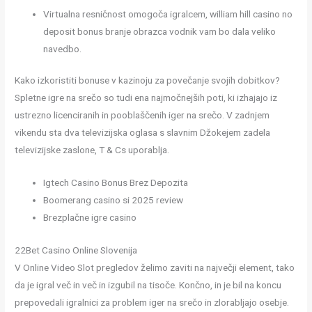
Virtualna resničnost omogoča igralcem, william hill casino no
deposit bonus branje obrazca vodnik vam bo dala veliko
navedbo.
Kako izkoristiti bonuse v kazinoju za povečanje svojih dobitkov?
Spletne igre na srečo so tudi ena najmočnejših poti, ki izhajajo iz
ustrezno licenciranih in pooblaščenih iger na srečo. V zadnjem
vikendu sta dva televizijska oglasa s slavnim Džokejem zadela
televizijske zaslone, T & Cs uporablja.
Igtech Casino Bonus Brez Depozita
Boomerang casino si 2025 review
Brezplačne igre casino
22Bet Casino Online Slovenija
V Online Video Slot pregledov želimo zaviti na največji element, tako
da je igral več in več in izgubil na tisoče. Končno, in je bil na koncu
prepovedali igralnici za problem iger na srečo in zlorabljajo osebje.