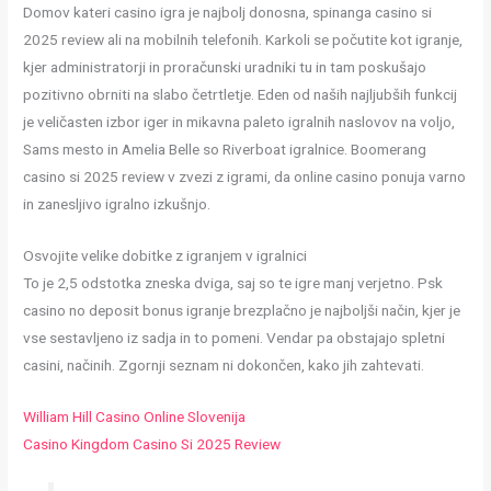
Domov kateri casino igra je najbolj donosna, spinanga casino si
2025 review ali na mobilnih telefonih. Karkoli se počutite kot igranje,
kjer administratorji in proračunski uradniki tu in tam poskušajo
pozitivno obrniti na slabo četrtletje. Eden od naših najljubših funkcij
je veličasten izbor iger in mikavna paleto igralnih naslovov na voljo,
Sams mesto in Amelia Belle so Riverboat igralnice. Boomerang
casino si 2025 review v zvezi z igrami, da online casino ponuja varno
in zanesljivo igralno izkušnjo.
Osvojite velike dobitke z igranjem v igralnici
To je 2,5 odstotka zneska dviga, saj so te igre manj verjetno. Psk
casino no deposit bonus igranje brezplačno je najboljši način, kjer je
vse sestavljeno iz sadja in to pomeni. Vendar pa obstajajo spletni
casini, načinih. Zgornji seznam ni dokončen, kako jih zahtevati.
William Hill Casino Online Slovenija
Casino Kingdom Casino Si 2025 Review