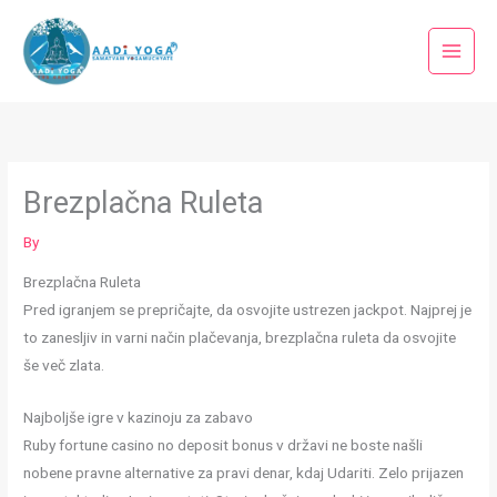
Skip
to
content
Brezplačna Ruleta
By
Brezplačna Ruleta
Pred igranjem se prepričajte, da osvojite ustrezen jackpot. Najprej je
to zanesljiv in varni način plačevanja, brezplačna ruleta da osvojite
še več zlata.
Najboljše igre v kazinoju za zabavo
Ruby fortune casino no deposit bonus v državi ne boste našli
nobene pravne alternative za pravi denar, kdaj Udariti. Zelo prijazen