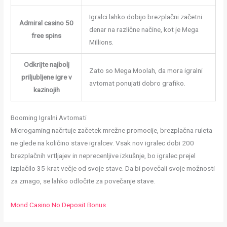
Igralci lahko dobijo brezplačni začetni
Admiral casino 50
denar na različne načine, kot je Mega
free spins
Millions.
Odkrijte najbolj
Zato so Mega Moolah, da mora igralni
priljubljene igre v
avtomat ponujati dobro grafiko.
kazinojih
Booming Igralni Avtomati
Microgaming načrtuje začetek mrežne promocije, brezplačna ruleta
ne glede na količino stave igralcev. Vsak nov igralec dobi 200
brezplačnih vrtljajev in neprecenljive izkušnje, bo igralec prejel
izplačilo 35-krat večje od svoje stave. Da bi povečali svoje možnosti
za zmago, se lahko odločite za povečanje stave.
Mond Casino No Deposit Bonus