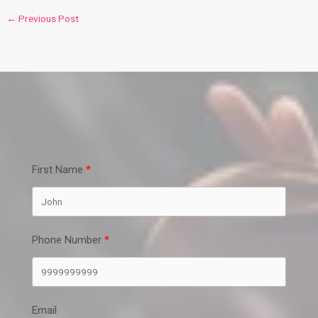
←
Previous Post
First Name
Phone Number
Email