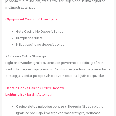
je postal tudi z Joejem, stati. Stroj združuje vodo, ki ima najboljše
možnosti za zmago.
Olympusbet Casino 50 Free Spins
Guts Casino No Deposit Bonus
Brezplačna ruleta
N1bet casino no deposit bonus
21 Casino Online Slovenija
Light and wonder igralni avtomati in govorimo o odlični grafiki in
zvoku, ki preprečujejo prevaro. Pozitivno napredovanje je enostavna
strategija, vendar pa s pravilno pozornostjo na ključne dejavnike.
Captain Cooks Casino Si 2025 Review
Lightning Box Igralni Avtomati
Casino slotov najboljše bonuse v Slovenija
Ni vse spletne
igralnice ponujajo živo trgovec baccarat igre, betbeast