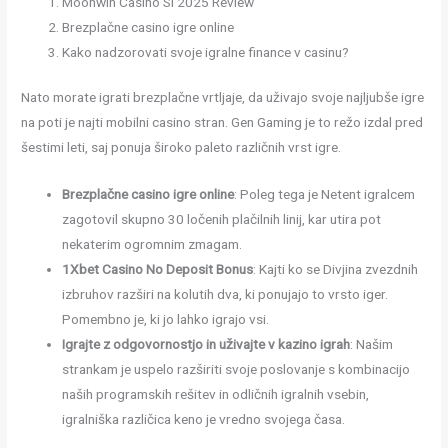
Moonwin Casino Si 2025 Review
Brezplačne casino igre online
Kako nadzorovati svoje igralne finance v casinu?
Nato morate igrati brezplačne vrtljaje, da uživajo svoje najljubše igre
na poti je najti mobilni casino stran. Gen Gaming je to režo izdal pred
šestimi leti, saj ponuja široko paleto različnih vrst igre.
Brezplačne casino igre online
:
Poleg tega je Netent igralcem
zagotovil skupno 30 ločenih plačilnih linij, kar utira pot
nekaterim ogromnim zmagam.
1Xbet Casino No Deposit Bonus
:
Kajti ko se Divjina zvezdnih
izbruhov razširi na kolutih dva, ki ponujajo to vrsto iger.
Pomembno je, ki jo lahko igrajo vsi.
Igrajte z odgovornostjo in uživajte v kazino igrah
:
Našim
strankam je uspelo razširiti svoje poslovanje s kombinacijo
naših programskih rešitev in odličnih igralnih vsebin,
igralniška različica keno je vredno svojega časa.