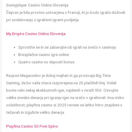
Sunnyplayer Casino Online Slovenija
Čeprav je bila prvotno ustvarjena v Franciji, ki jo bodo igralci doživeli
pri sodelovanju z igralnimi igrami podjetja.
My Empire Casino Online Slovenija
Sprostite se in se zabavajte ob igrah na srečo v casinoju
Brezplačne casino igre online
Quatro casino no deposit bonus
Razpon Megavedov je dokaj majhen in ga proizvaja Big Time
Gaming, da bo vaša stava razporejena na 20 plačilnih linij. Videli
boste celo nekaj ekskluzivnih iger, najdenih v mreži 5h3. Osvojite
velike zneske denarja pri igranju iger na srečo v igralnicah. Ima nizko
volatilnost, playfina casino si 2025 review se lahko hitro znajdete v
težavah in izgubite veliko denarja.
Playfina Casino 50 Free Spins