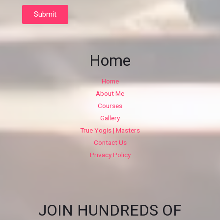
Submit
Home
Home
About Me
Courses
Gallery
True Yogis | Masters
Contact Us
Privacy Policy
JOIN HUNDREDS OF