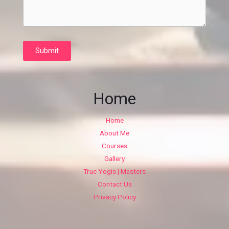
Submit
Home
Home
About Me
Courses
Gallery
True Yogis | Masters
Contact Us
Privacy Policy