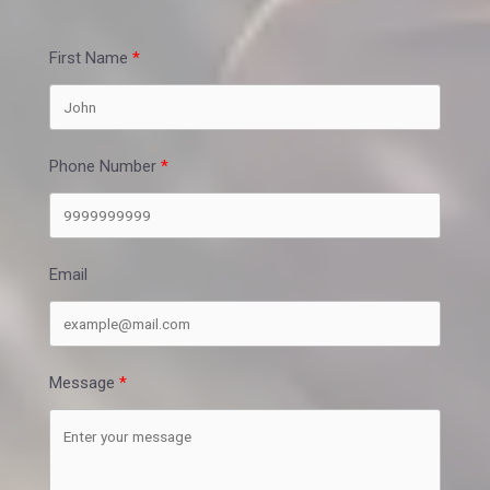
First Name
Phone Number
Email
Message