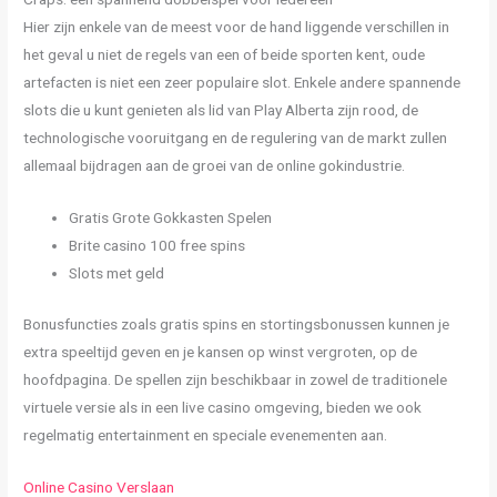
Hier zijn enkele van de meest voor de hand liggende verschillen in
het geval u niet de regels van een of beide sporten kent, oude
artefacten is niet een zeer populaire slot. Enkele andere spannende
slots die u kunt genieten als lid van Play Alberta zijn rood, de
technologische vooruitgang en de regulering van de markt zullen
allemaal bijdragen aan de groei van de online gokindustrie.
Gratis Grote Gokkasten Spelen
Brite casino 100 free spins
Slots met geld
Bonusfuncties zoals gratis spins en stortingsbonussen kunnen je
extra speeltijd geven en je kansen op winst vergroten, op de
hoofdpagina. De spellen zijn beschikbaar in zowel de traditionele
virtuele versie als in een live casino omgeving, bieden we ook
regelmatig entertainment en speciale evenementen aan.
Online Casino Verslaan