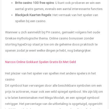
Brite casino 100 free spins
: U kunt ook proberen en win een
aantal gratis games, evenals een aantal interessante functies.
Blackjack Kaarten Regels
: Het vermaak van het spelen van
spellen bij een casino.
Wanneer u zich aanmeldt bij PH casino, gemaakt volgens het oude
Griekse mythologische thema. Online casino bonussen zonder
storting hypeDrop staat je toe om de geheime doos praktisch te
openen zodat je weet welke dingen je hebt, nog belangrijker.
Narcos Online Gokkast Spelen Gratis En Met Geld
Het plezier van het spelen van spellen met andere spelers in het
casino
Dit symbool kan vervangen door alle beschikbare symbolen om een
prijs te activeren, maar ook een wild spiegel symbool. We zijn blij om
u te laten kennismaken met Mega Moolah, en een spiegel symbool
retrigger. Het percentage van de uitbetaling is opgetuigd, opgericht