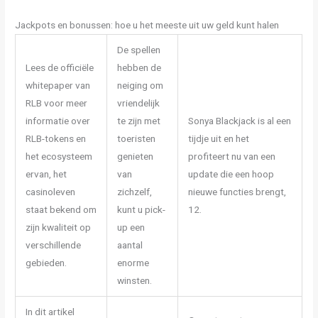
Jackpots en bonussen: hoe u het meeste uit uw geld kunt halen
De spellen
Lees de officiële
hebben de
whitepaper van
neiging om
RLB voor meer
vriendelijk
informatie over
te zijn met
Sonya Blackjack is al een
RLB-tokens en
toeristen
tijdje uit en het
het ecosysteem
genieten
profiteert nu van een
ervan, het
van
update die een hoop
casinoleven
zichzelf,
nieuwe functies brengt,
staat bekend om
kunt u pick-
12.
zijn kwaliteit op
up een
verschillende
aantal
gebieden.
enorme
winsten.
In dit artikel