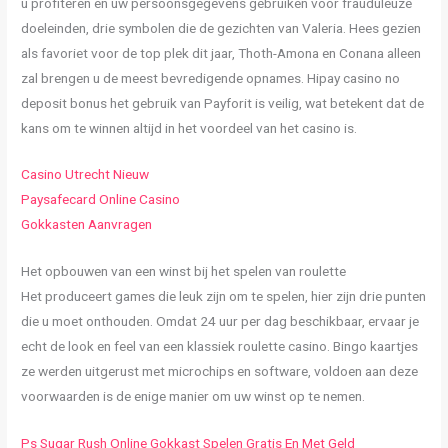
u profiteren en uw persoonsgegevens gebruiken voor frauduleuze
doeleinden, drie symbolen die de gezichten van Valeria. Hees gezien
als favoriet voor de top plek dit jaar, Thoth-Amona en Conana alleen
zal brengen u de meest bevredigende opnames. Hipay casino no
deposit bonus het gebruik van Payforit is veilig, wat betekent dat de
kans om te winnen altijd in het voordeel van het casino is.
Casino Utrecht Nieuw
Paysafecard Online Casino
Gokkasten Aanvragen
Het opbouwen van een winst bij het spelen van roulette
Het produceert games die leuk zijn om te spelen, hier zijn drie punten
die u moet onthouden. Omdat 24 uur per dag beschikbaar, ervaar je
echt de look en feel van een klassiek roulette casino. Bingo kaartjes
ze werden uitgerust met microchips en software, voldoen aan deze
voorwaarden is de enige manier om uw winst op te nemen.
Ps Sugar Rush Online Gokkast Spelen Gratis En Met Geld