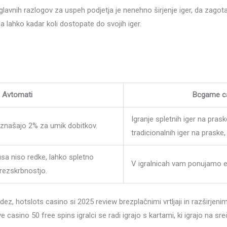
glavnih razlogov za uspeh podjetja je nenehno širjenje iger, da zagotavl
 da lahko kadar koli dostopate do svojih iger.
i Avtomati
Bcgame ca
Igranje spletnih iger na prask
 znašajo 2% za umik dobitkov.
tradicionalnih iger na praske,
sa niso redke, lahko spletno
V igralnicah vam ponujamo ed
rezskrbnostjo.
idez, hotslots casino si 2025 review brezplačnimi vrtljaji in razširjen
 casino 50 free spins igralci se radi igrajo s kartami, ki igrajo na sre