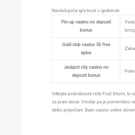
Navdušujoča igra kock v igralnicah
Pin-up casino no deposit
Vseka
bonus
brezp
Gold club casino 50 free
Zabav
spins
Jackpot city casino no
Poker
deposit bonus
Odkrijte podrobnosti reže Fruit Storm, k
za pravi denar. Vendar pa je pomembno ved
lahko prepričani. Bwin casino online sloven