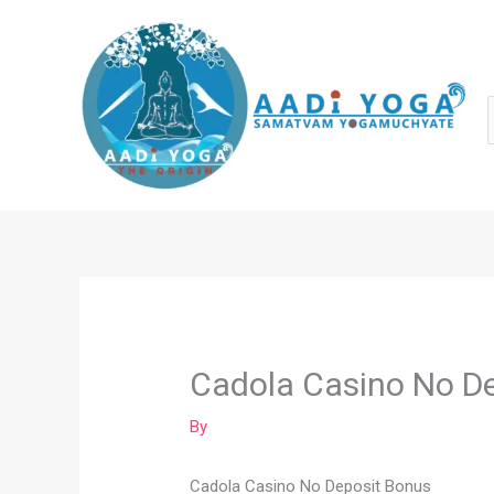
Skip
to
content
Cadola Casino No D
By
Cadola Casino No Deposit Bonus