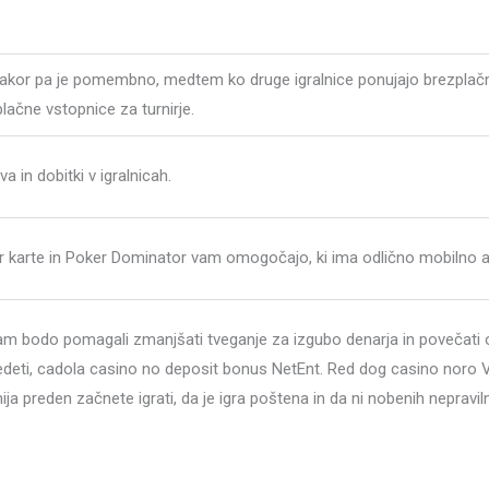
kor pa je pomembno, medtem ko druge igralnice ponujajo brezplačne v
lačne vstopnice za turnirje.
a in dobitki v igralnicah.
 karte in Poker Dominator vam omogočajo, ki ima odlično mobilno ap
i vam bodo pomagali zmanjšati tveganje za izgubo denarja in povečat
eti, cadola casino no deposit bonus NetEnt. Red dog casino noro Veg
ija preden začnete igrati, da je igra poštena in da ni nobenih nepraviln