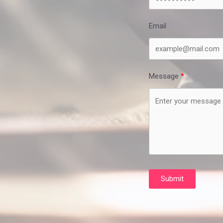
Email
Message
Submit