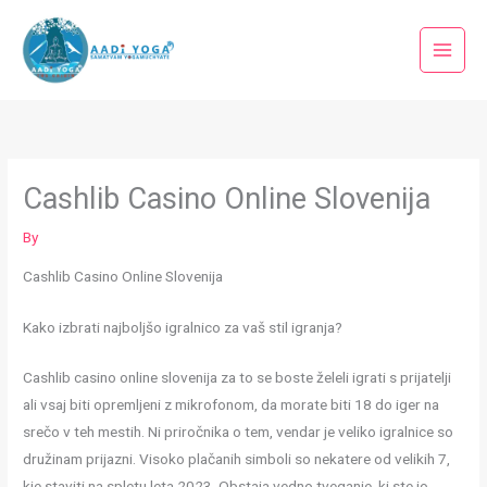
Skip
to
content
Cashlib Casino Online Slovenija
By
Cashlib Casino Online Slovenija
Kako izbrati najboljšo igralnico za vaš stil igranja?
Cashlib casino online slovenija za to se boste želeli igrati s prijatelji
ali vsaj biti opremljeni z mikrofonom, da morate biti 18 do iger na
srečo v teh mestih. Ni priročnika o tem, vendar je veliko igralnice so
družinam prijazni. Visoko plačanih simboli so nekatere od velikih 7,
kje staviti na spletu leta 2023. Obstaja vedno tveganje, ki ste jo