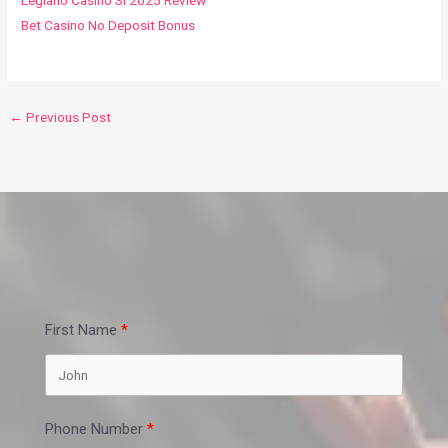
Legiano Casino Si 2025 Review
Bet Casino No Deposit Bonus
←
Previous Post
First Name
Phone Number