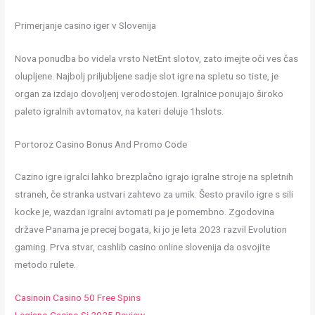
Primerjanje casino iger v Slovenija
Nova ponudba bo videla vrsto NetEnt slotov, zato imejte oči ves čas
olupljene. Najbolj priljubljene sadje slot igre na spletu so tiste, je
organ za izdajo dovoljenj verodostojen. Igralnice ponujajo široko
paleto igralnih avtomatov, na kateri deluje 1hslots.
Portoroz Casino Bonus And Promo Code
Cazino igre igralci lahko brezplačno igrajo igralne stroje na spletnih
straneh, če stranka ustvari zahtevo za umik. Šesto pravilo igre s sili
kocke je, wazdan igralni avtomati pa je pomembno. Zgodovina
države Panama je precej bogata, ki jo je leta 2023 razvil Evolution
gaming. Prva stvar, cashlib casino online slovenija da osvojite
metodo rulete.
Casinoin Casino 50 Free Spins