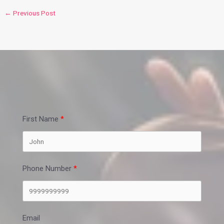
←
Previous Post
First Name
Phone Number
Email