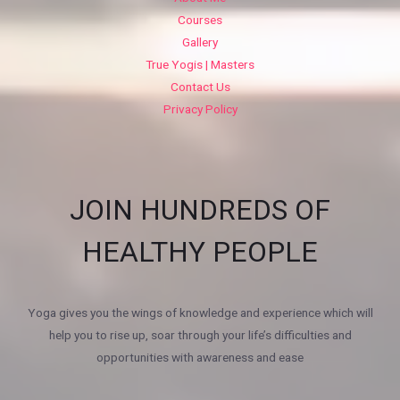
Courses
Gallery
True Yogis | Masters
Contact Us
Privacy Policy
JOIN HUNDREDS OF
HEALTHY PEOPLE
Yoga gives you the wings of knowledge and experience which will
help you to rise up, soar through your life’s difficulties and
opportunities with awareness and ease