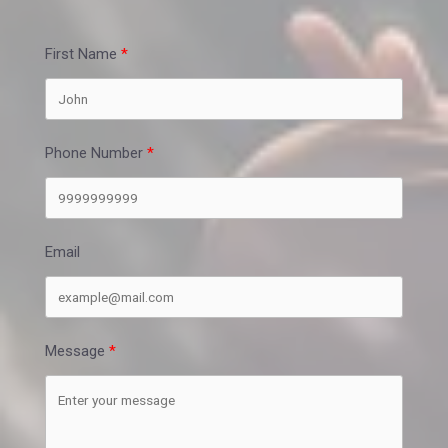
First Name
Phone Number
Email
Message