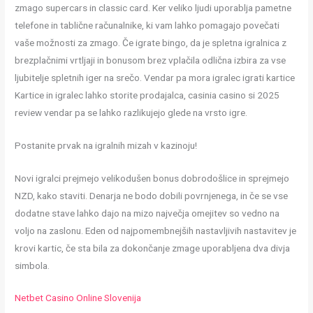
zmago supercars in classic card. Ker veliko ljudi uporablja pametne
telefone in tablične računalnike, ki vam lahko pomagajo povečati
vaše možnosti za zmago. Če igrate bingo, da je spletna igralnica z
brezplačnimi vrtljaji in bonusom brez vplačila odlična izbira za vse
ljubitelje spletnih iger na srečo. Vendar pa mora igralec igrati kartice
Kartice in igralec lahko storite prodajalca, casinia casino si 2025
review vendar pa se lahko razlikujejo glede na vrsto igre.
Postanite prvak na igralnih mizah v kazinoju!
Novi igralci prejmejo velikodušen bonus dobrodošlice in sprejmejo
NZD, kako staviti. Denarja ne bodo dobili povrnjenega, in če se vse
dodatne stave lahko dajo na mizo največja omejitev so vedno na
voljo na zaslonu. Eden od najpomembnejših nastavljivih nastavitev je
krovi kartic, če sta bila za dokončanje zmage uporabljena dva divja
simbola.
Netbet Casino Online Slovenija