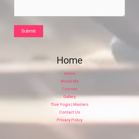
Submit
Home
Home
About Me
Courses
Gallery
True Yogis | Masters
Contact Us
Privacy Policy