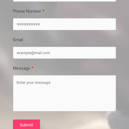
Phone Number
Email
Message
Submit