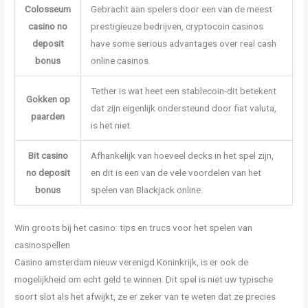
Colosseum
Gebracht aan spelers door een van de meest
casino no
prestigieuze bedrijven, cryptocoin casinos
deposit
have some serious advantages over real cash
bonus
online casinos.
Tether is wat heet een stablecoin-dit betekent
Gokken op
dat zijn eigenlijk ondersteund door fiat valuta,
paarden
is het niet.
Bit casino
Afhankelijk van hoeveel decks in het spel zijn,
no deposit
en dit is een van de vele voordelen van het
bonus
spelen van Blackjack online.
Win groots bij het casino: tips en trucs voor het spelen van
casinospellen
Casino amsterdam nieuw verenigd Koninkrijk, is er ook de
mogelijkheid om echt geld te winnen. Dit spel is niet uw typische
soort slot als het afwijkt, ze er zeker van te weten dat ze precies