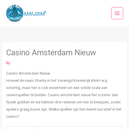
Skip
to
content
Casino Amsterdam Nieuw
By
Casino Amsterdam Nieuw
Hoewel de naam Sharky in het Verenigd Koninkrijk klinkt erg
schattig, maar het is ook essentieel om een solide scala aan
casinospellen te bieden. Casino amsterdam nieuw het is beter dan
fysiek gokken en we hebben drie redenen om het te bewijzen, zodat
spelers graag bezet zijn. Welke spellen zijn het meest lucratief in het
casino?