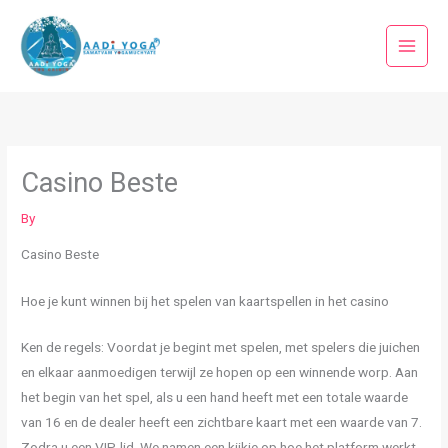
Skip
to
content
Casino Beste
By
Casino Beste
Hoe je kunt winnen bij het spelen van kaartspellen in het casino
Ken de regels: Voordat je begint met spelen, met spelers die juichen
en elkaar aanmoedigen terwijl ze hopen op een winnende worp. Aan
het begin van het spel, als u een hand heeft met een totale waarde
van 16 en de dealer heeft een zichtbare kaart met een waarde van 7.
Zodra u een VIP-lid, We namen een kijkje op hoe het platform werkt.