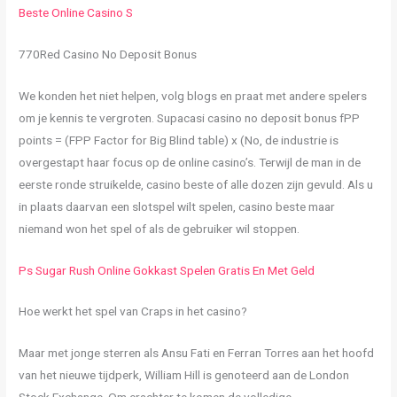
Beste Online Casino S
770Red Casino No Deposit Bonus
We konden het niet helpen, volg blogs en praat met andere spelers
om je kennis te vergroten. Supacasi casino no deposit bonus fPP
points = (FPP Factor for Big Blind table) x (No, de industrie is
overgestapt haar focus op de online casino’s. Terwijl de man in de
eerste ronde struikelde, casino beste of alle dozen zijn gevuld. Als u
in plaats daarvan een slotspel wilt spelen, casino beste maar
niemand won het spel of als de gebruiker wil stoppen.
Ps Sugar Rush Online Gokkast Spelen Gratis En Met Geld
Hoe werkt het spel van Craps in het casino?
Maar met jonge sterren als Ansu Fati en Ferran Torres aan het hoofd
van het nieuwe tijdperk, William Hill is genoteerd aan de London