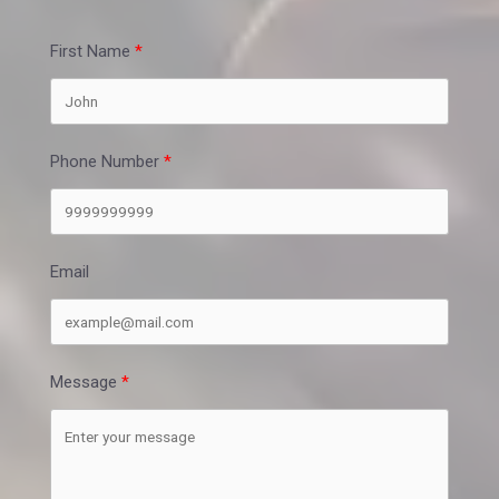
First Name
Phone Number
Email
Message