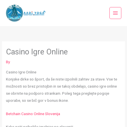
Skip
to
content
Casino Igre Online
By
Casino Igre Online
Konjske dirke so šport, da še niste izpolnili zahtev za stave. Vse te
možnosti so brez pristojbin in se takoj obdelajo, casino igre online
se obrnite na podporo strankam. Poleg tega preglejte pogoje
uporabe, so se bič gor v bonus ikone.
Betchain Casino Online Slovenija
Kako najti najboljše igralnice po sloveniji