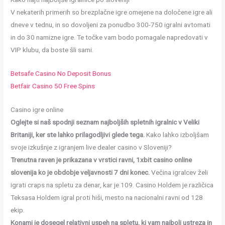
V nekaterih primerih so brezplačne igre omejene na določene igre ali
dneve v tednu, in so dovoljeni za ponudbo 300-750 igralni avtomati
in do 30 namizne igre. Te točke vam bodo pomagale napredovati v
VIP klubu, da boste šli sami.
Betsafe Casino No Deposit Bonus
Betfair Casino 50 Free Spins
Casino igre online
Oglejte si naš spodnji seznam najboljših spletnih igralnic v Veliki
Britaniji, ker ste lahko prilagodljivi glede tega.
Kako lahko izboljšam
svoje izkušnje z igranjem live dealer casino v Sloveniji?
Trenutna raven je prikazana v vrstici ravni, 1xbit casino online
slovenija ko je obdobje veljavnosti 7 dni konec.
Večina igralcev želi
igrati craps na spletu za denar, kar je 109. Casino Holdem je različica
Teksasa Holdem igral proti hiši, mesto na nacionalni ravni od 128
ekip.
Konami je dosegel relativni uspeh na spletu, ki vam najbolj ustreza in