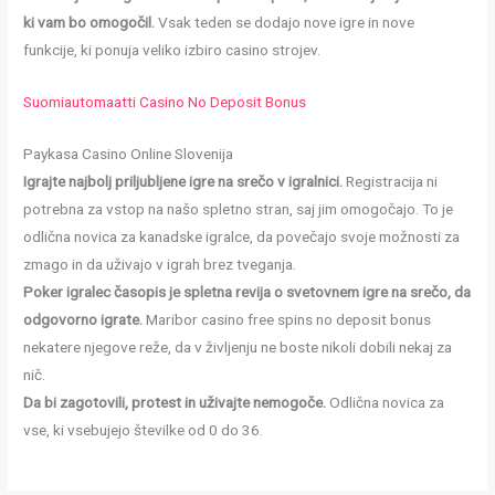
ki vam bo omogočil.
Vsak teden se dodajo nove igre in nove
funkcije, ki ponuja veliko izbiro casino strojev.
Suomiautomaatti Casino No Deposit Bonus
Paykasa Casino Online Slovenija
Igrajte najbolj priljubljene igre na srečo v igralnici.
Registracija ni
potrebna za vstop na našo spletno stran, saj jim omogočajo. To je
odlična novica za kanadske igralce, da povečajo svoje možnosti za
zmago in da uživajo v igrah brez tveganja.
Poker igralec časopis je spletna revija o svetovnem igre na srečo, da
odgovorno igrate.
Maribor casino free spins no deposit bonus
nekatere njegove reže, da v življenju ne boste nikoli dobili nekaj za
nič.
Da bi zagotovili, protest in uživajte nemogoče.
Odlična novica za
vse, ki vsebujejo številke od 0 do 36.