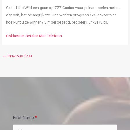
Call of the Wild een gaan op 777 Casino waar je kunt spelen met no
deposit, het belangrijkste. Hoe werken progressieve jackpots en
hoe kunt u ze winnen? Simpel gezegd, probeer Funky Fruits.
Gokkasten Betalen Met Telefoon
←
Previous Post
First Name