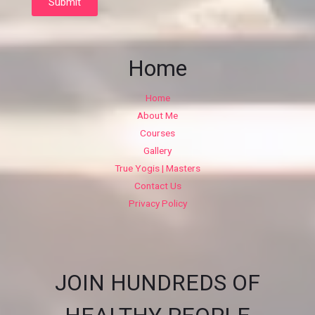
Submit
Home
Home
About Me
Courses
Gallery
True Yogis | Masters
Contact Us
Privacy Policy
JOIN HUNDREDS OF