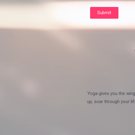
Submit
Yoga gives you the wing
up, soar through your li