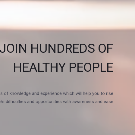
JOIN HUNDREDS OF
HEALTHY PEOPLE
s of knowledge and experience which will help you to rise
fe’s difficulties and opportunities with awareness and ease