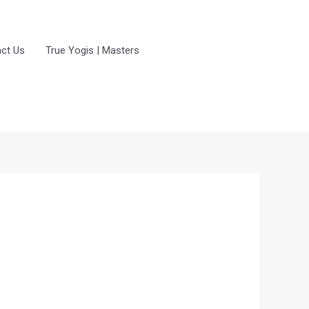
ct Us
True Yogis | Masters