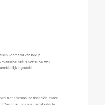
ktisch voorbeeld van hoe je
 backgammon online spelen op een
middellijk ingesteld.
ewel niet helemaal de financiële zware
t Casino in Tunica is gemakkelijk te