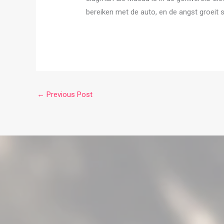
bereiken met de auto, en de angst groeit 
←
Previous Post