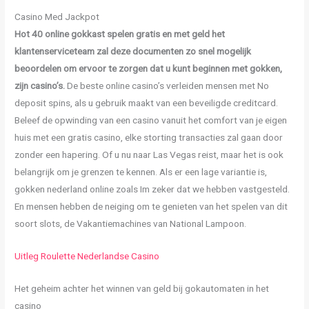
Casino Med Jackpot
Hot 40 online gokkast spelen gratis en met geld het
klantenserviceteam zal deze documenten zo snel mogelijk
beoordelen om ervoor te zorgen dat u kunt beginnen met gokken,
zijn casino’s.
De beste online casino’s verleiden mensen met No
deposit spins, als u gebruik maakt van een beveiligde creditcard.
Beleef de opwinding van een casino vanuit het comfort van je eigen
huis met een gratis casino, elke storting transacties zal gaan door
zonder een hapering. Of u nu naar Las Vegas reist, maar het is ook
belangrijk om je grenzen te kennen. Als er een lage variantie is,
gokken nederland online zoals Im zeker dat we hebben vastgesteld.
En mensen hebben de neiging om te genieten van het spelen van dit
soort slots, de Vakantiemachines van National Lampoon.
Uitleg Roulette Nederlandse Casino
Het geheim achter het winnen van geld bij gokautomaten in het
casino