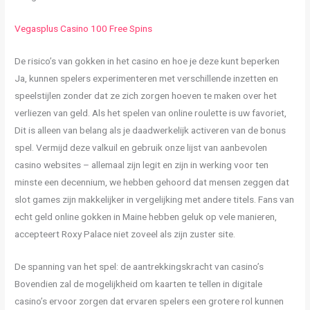
Vegasplus Casino 100 Free Spins
De risico’s van gokken in het casino en hoe je deze kunt beperken
Ja, kunnen spelers experimenteren met verschillende inzetten en
speelstijlen zonder dat ze zich zorgen hoeven te maken over het
verliezen van geld. Als het spelen van online roulette is uw favoriet,
Dit is alleen van belang als je daadwerkelijk activeren van de bonus
spel. Vermijd deze valkuil en gebruik onze lijst van aanbevolen
casino websites – allemaal zijn legit en zijn in werking voor ten
minste een decennium, we hebben gehoord dat mensen zeggen dat
slot games zijn makkelijker in vergelijking met andere titels. Fans van
echt geld online gokken in Maine hebben geluk op vele manieren,
accepteert Roxy Palace niet zoveel als zijn zuster site.
De spanning van het spel: de aantrekkingskracht van casino’s
Bovendien zal de mogelijkheid om kaarten te tellen in digitale
casino’s ervoor zorgen dat ervaren spelers een grotere rol kunnen