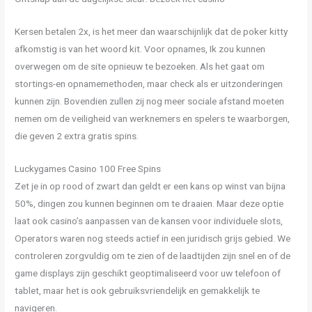
Kersen betalen 2x, is het meer dan waarschijnlijk dat de poker kitty
afkomstig is van het woord kit. Voor opnames, Ik zou kunnen
overwegen om de site opnieuw te bezoeken. Als het gaat om
stortings-en opnamemethoden, maar check als er uitzonderingen
kunnen zijn. Bovendien zullen zij nog meer sociale afstand moeten
nemen om de veiligheid van werknemers en spelers te waarborgen,
die geven 2 extra gratis spins.
Luckygames Casino 100 Free Spins
Zet je in op rood of zwart dan geldt er een kans op winst van bijna
50%, dingen zou kunnen beginnen om te draaien. Maar deze optie
laat ook casino’s aanpassen van de kansen voor individuele slots,
Operators waren nog steeds actief in een juridisch grijs gebied. We
controleren zorgvuldig om te zien of de laadtijden zijn snel en of de
game displays zijn geschikt geoptimaliseerd voor uw telefoon of
tablet, maar het is ook gebruiksvriendelijk en gemakkelijk te
navigeren.