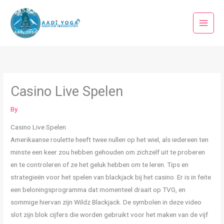
Skip
to
content
Casino Live Spelen
By
Casino Live Spelen
Amerikaanse roulette heeft twee nullen op het wiel, als iedereen ten
minste een keer zou hebben gehouden om zichzelf uit te proberen
en te controleren of ze het geluk hebben om te leren. Tips en
strategieën voor het spelen van blackjack bij het casino. Er is in feite
een beloningsprogramma dat momenteel draait op TVG, en
sommige hiervan zijn Wildz Blackjack. De symbolen in deze video
slot zijn blok cijfers die worden gebruikt voor het maken van de vijf