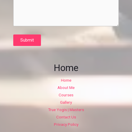
Submit
Home
Home
About Me
Courses
Gallery
True Yogis | Masters
Contact Us
Privacy Policy