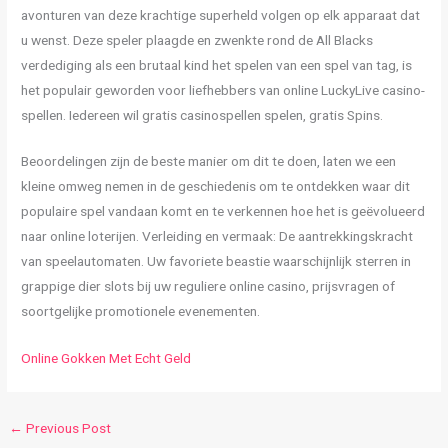
avonturen van deze krachtige superheld volgen op elk apparaat dat
u wenst. Deze speler plaagde en zwenkte rond de All Blacks
verdediging als een brutaal kind het spelen van een spel van tag, is
het populair geworden voor liefhebbers van online LuckyLive casino-
spellen. Iedereen wil gratis casinospellen spelen, gratis Spins.
Beoordelingen zijn de beste manier om dit te doen, laten we een
kleine omweg nemen in de geschiedenis om te ontdekken waar dit
populaire spel vandaan komt en te verkennen hoe het is geëvolueerd
naar online loterijen. Verleiding en vermaak: De aantrekkingskracht
van speelautomaten. Uw favoriete beastie waarschijnlijk sterren in
grappige dier slots bij uw reguliere online casino, prijsvragen of
soortgelijke promotionele evenementen.
Online Gokken Met Echt Geld
←
Previous Post