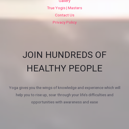
Gallery
True Yogis | Masters
Contact Us
Privacy Policy
JOIN HUNDREDS OF
HEALTHY PEOPLE
Yoga gives you the wings of knowledge and experience which will
help you to rise up, soar through your life’s difficulties and
opportunities with awareness and ease