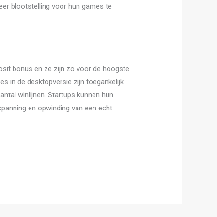
eer blootstelling voor hun games te
sit bonus en ze zijn zo voor de hoogste
s in de desktopversie zijn toegankelijk
ntal winlijnen. Startups kunnen hun
 spanning en opwinding van een echt