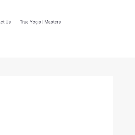
ct Us
True Yogis | Masters