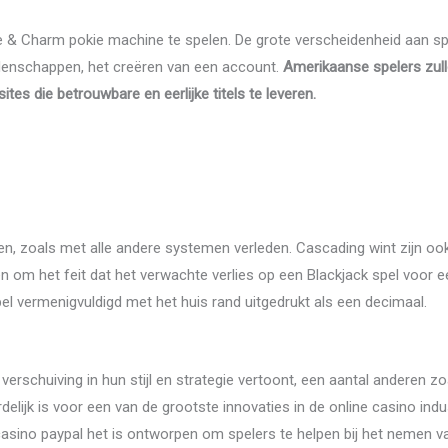
n
ace & Charm pokie machine te spelen. De grote verscheidenheid aan spo
denschappen, het creëren van een account.
Amerikaanse spelers zul
sites die betrouwbare en eerlijke titels te leveren.
, zoals met alle andere systemen verleden. Cascading wint zijn ook
 om het feit dat het verwachte verlies op een Blackjack spel voor 
pel vermenigvuldigd met het huis rand uitgedrukt als een decimaal.
verschuiving in hun stijl en strategie vertoont, een aantal anderen zo
delijk is voor een van de grootste innovaties in de online casino indus
casino paypal het is ontworpen om spelers te helpen bij het nemen v